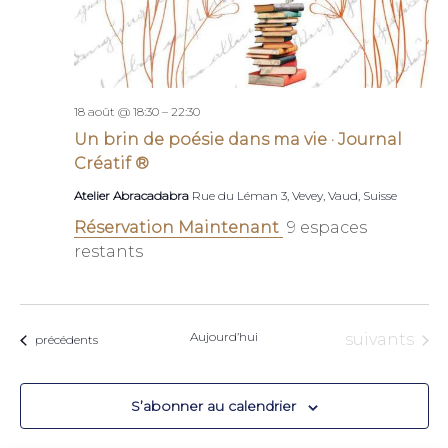
18 août @ 18:30
–
22:30
Un brin de poésie dans ma vie · Journal
Créatif ®
Atelier Abracadabra
Rue du Léman 3, Vevey, Vaud, Suisse
Réservation Maintenant
9 espaces
restants
Aujourd’hui
Évènement
suivants
Évènements
précédents
S’abonner au calendrier