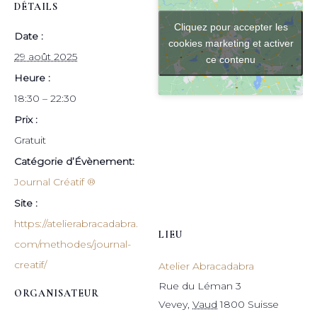
DÉTAILS
Cliquez pour accepter les
Date :
cookies marketing et activer
29 août 2025
ce contenu
Heure :
18:30 – 22:30
Prix :
Gratuit
Catégorie d’Évènement:
Journal Créatif ®
Site :
https://atelierabracadabra.
LIEU
com/methodes/journal-
creatif/
Atelier Abracadabra
Rue du Léman 3
ORGANISATEUR
Vevey
,
Vaud
1800
Suisse