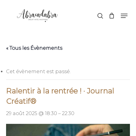
Skip
Menu
Men
to
search
main
content
« Tous les Évènements
Cet évènement est passé.
Ralentir à la rentrée ! · Journal
Créatif®
29 août 2025 @ 18:30
–
22:30